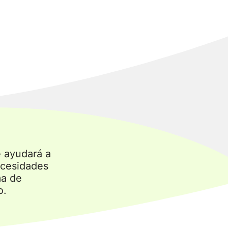
e ayudará a
ecesidades
ma de
o.