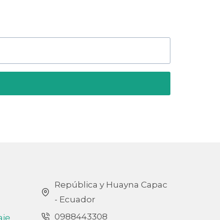
República y Huayna Capac
- Ecuador
0988443308
aje