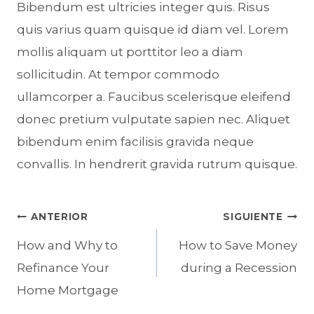
Bibendum est ultricies integer quis. Risus
quis varius quam quisque id diam vel. Lorem
mollis aliquam ut porttitor leo a diam
sollicitudin. At tempor commodo
ullamcorper a. Faucibus scelerisque eleifend
donec pretium vulputate sapien nec. Aliquet
bibendum enim facilisis gravida neque
convallis. In hendrerit gravida rutrum quisque.
Navegación
ANTERIOR
SIGUIENTE
How and Why to
How to Save Money
de
Refinance Your
during a Recession
entradas
Home Mortgage