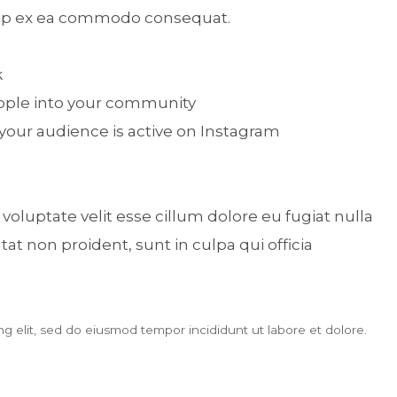
iquip ex ea commodo consequat.
k
eople into your community
 your audience is active on Instagram
 voluptate velit esse cillum dolore eu fugiat nulla
at non proident, sunt in culpa qui officia
g elit, sed do eiusmod tempor incididunt ut labore et dolore.