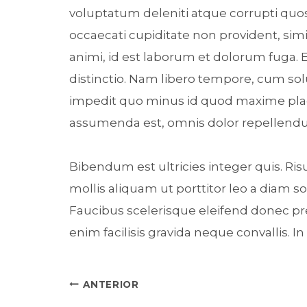
voluptatum deleniti atque corrupti quos
occaecati cupiditate non provident, simil
animi, id est laborum et dolorum fuga. 
distinctio. Nam libero tempore, cum sol
impedit quo minus id quod maxime plac
assumenda est, omnis dolor repellendu
Bibendum est ultricies integer quis. Ri
mollis aliquam ut porttitor leo a diam 
Faucibus scelerisque eleifend donec p
enim facilisis gravida neque convallis. 
Navegación
ANTERIOR