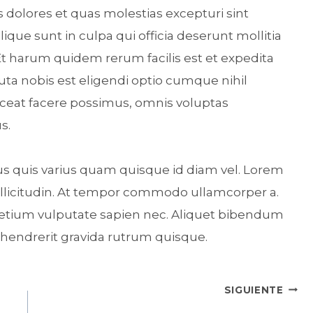
 dolores et quas molestias excepturi sint
ique sunt in culpa qui officia deserunt mollitia
Et harum quidem rerum facilis est et expedita
uta nobis est eligendi optio cumque nihil
eat facere possimus, omnis voluptas
s.
sus quis varius quam quisque id diam vel. Lorem
sollicitudin. At tempor commodo ullamcorper a.
retium vulputate sapien nec. Aliquet bibendum
In hendrerit gravida rutrum quisque.
SIGUIENTE