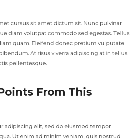
met cursus sit amet dictum sit. Nunc pulvinar
sque diam volutpat commodo sed egestas. Tellus
t diam quam. Eleifend donec pretium vulputate
bendum. At risus viverra adipiscing at in tellus.
tis pellentesque.
 Points From This
r adipiscing elit, sed do eiusmod tempor
liqua. Ut enim ad minim veniam, quis nostrud